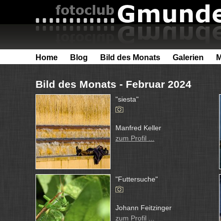
Home
Blog
Bild des Monats
Galerien
M
Bild des Monats - Februar 2024
"siesta"
Manfred Keller
zum Profil ...
"Futtersuche"
Johann Feitzinger
zum Profil ...