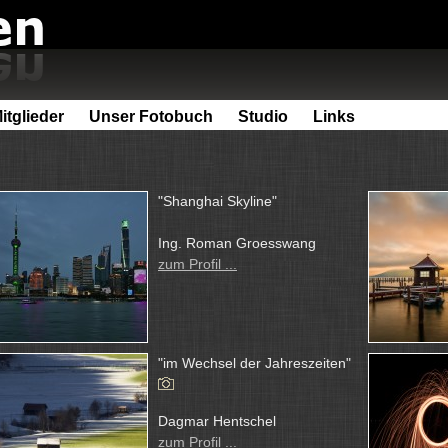
itglieder
Unser Fotobuch
Studio
Links
"Shanghai Skyline"
Ing. Roman Groesswang
zum Profil ...
"im Wechsel der Jahreszeiten"
Dagmar Hentschel
zum Profil ...