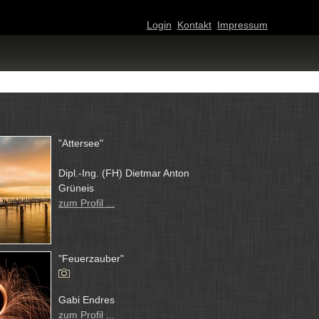
Login
Kontakt
Impressum
"Attersee"
Dipl.-Ing. (FH) Dietmar Anton
Grüneis
zum Profil ...
"Feuerzauber"
Gabi Endres
zum Profil ...